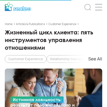
>
>
>
Home
Articles & Publications
Customer Experience
Жизненный цикл клиента: пять
инструментов управления
отношениями
See All
Customer Experience
Relationship Management & Loyalty